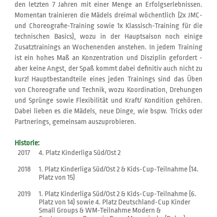
den letzten 7 Jahren mit einer Menge an Erfolgserlebnissen.
Momentan trainieren die Mädels dreimal wöchentlich (2x JMC-
und Choreografie-Training sowie 1x Klassisch-Training für die
technischen Basics), wozu in der Hauptsaison noch einige
Zusatztrainings an Wochenenden anstehen. In jedem Training
ist ein hohes Maß an Konzentration und Disziplin gefordert -
aber keine Angst, der Spaß kommt dabei definitiv auch nicht zu
kurz! Hauptbestandteile eines jeden Trainings sind das Üben
von Choreografie und Technik, wozu Koordination, Drehungen
und Sprünge sowie Flexibilität und Kraft/ Kondition gehören.
Dabei lieben es die Mädels, neue Dinge, wie bspw. Tricks oder
Partnerings, gemeinsam auszuprobieren.
Historie:
2017
4. Platz Kinderliga Süd/Ost 2
2018
1. Platz Kinderliga Süd/Ost 2 & Kids-Cup-Teilnahme (14.
Platz von 15)
2019
1. Platz Kinderliga Süd/Ost 2 & Kids-Cup-Teilnahme (6.
Platz von 14) sowie 4. Platz Deutschland-Cup Kinder
Small Groups & WM-Teilnahme Modern &